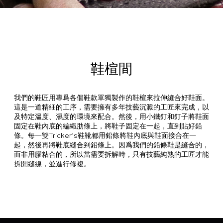
鞋楦間
我們的鞋匠用專爲各個鞋款單獨製作的鞋楦來拉伸縫合好鞋面。
這是一道精細的工序，需要擁有多年技藝沉澱的工匠來完成，以
及特定溫度、濕度的環境來配合。然後，用小鐵釘和釘子將鞋面
固定在鞋內底的編織肋條上，將鞋子固定在一起，直到貼好鉛
條。每一雙Tricker’s鞋靴都用鉛條將鞋內底與鞋面接合在一
起，然後再將鞋底縫合到鉛條上。因爲我們的鉛條鞋是縫合的，
而非用膠粘合的，所以當需要拆解時，只有技藝純熟的工匠才能
拆開縫線，並進行修複。