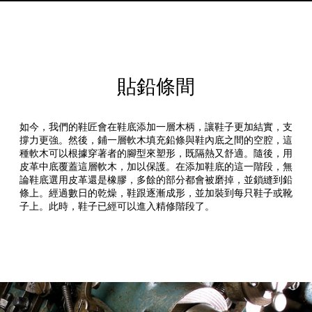
貼鉛條間
如今，我們的鞋匠會在鞋底添加一層木柄，讓鞋子更加結實，支
撐力更強。然後，鋪一層軟木填充鉛條與鞋內底之間的空腔，這
種軟木可以根據穿著者的腳型來塑形，既隔熱又舒適。隨後，用
皮革中底覆蓋這層軟木，加以保護。在添加鞋底的這一階段，無
論鞋底選用皮革還是橡膠，多餘的部分都會被磨掉，並鎖縫到鉛
條上。經過數日的乾燥，鞋跟逐漸成形，並加裝到每只鞋子或靴
子上。此時，鞋子已經可以進入精修階段了。