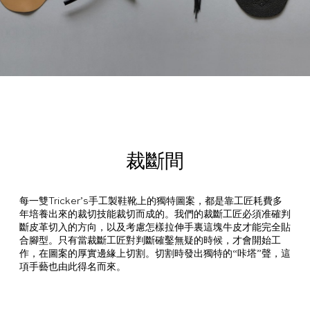
裁斷間
每一雙Tricker’s手工製鞋靴上的獨特圖案，都是靠工匠耗費多
年培養出來的裁切技能裁切而成的。我們的裁斷工匠必須准確判
斷皮革切入的方向，以及考慮怎樣拉伸手裏這塊牛皮才能完全貼
合腳型。只有當裁斷工匠對判斷確鑿無疑的時候，才會開始工
作，在圖案的厚實邊緣上切割。切割時發出獨特的“咔塔”聲，這
項手藝也由此得名而來。