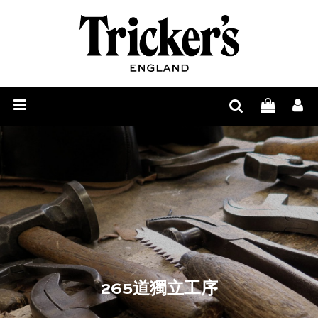
男
士
女
鞋
士
鞋
履
鞋
履
品
履
护
牌
265
理
故
道
尊
事
獨
享
尋
立
定
找
Tricker’s
工
制
零
鞋
日
265道獨立工序
序
售
履
誌