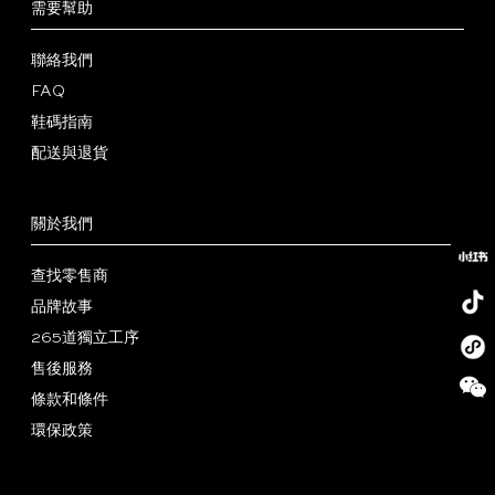
需要幫助
聯絡我們
FAQ
鞋碼指南
配送與退貨
關於我們
查找零售商
品牌故事
265道獨立工序
小
售後服務
红
抖
條款和條件
书
音
微
環保政策
号
信
微