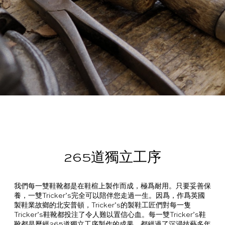
尋
商
世
找
配
界
您
送
鞋
的
與
碼
常
Tricker’s
退
指
見
條
零
貨
南
問
款
隱
售
題
和
私
商
解
條
聲
繁
答
件
明
體
简
265道獨立工序
中
体
English
文
中
我們每一雙鞋靴都是在鞋楦上製作而成，極爲耐用。只要妥善保
文
養，一雙Tricker’s完全可以陪伴您走過一生。因爲，作爲英國
製鞋業故鄉的北安普頓，Tricker’s的製鞋工匠們對每一隻
Tricker’s鞋靴都投注了令人難以置信心血。每一雙Tricker’s鞋
靴都是歷經265道獨立工序製作的成果，都經過了沉浸技藝多年