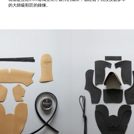
的大師級鞋匠的錘煉。