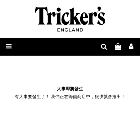
男
士
女
鞋
士
鞋
履
鞋
履
品
履
护
牌
265
理
故
道
尊
大事即將發生
有大事要發生了！ 我們正在籌備商店中，很快就會推出！
事
獨
享
尋
立
定
找
Tricker’s
工
制
零
鞋
日
序
售
履
誌