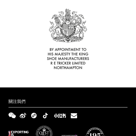
尋
商
世
找
配
界
您
送
鞋
的
與
碼
常
Tricker’s
退
指
見
條
零
貨
南
問
款
隱
售
題
和
私
商
解
條
聲
繁
答
件
明
體
简
中
体
English
關注我們
文
中
文