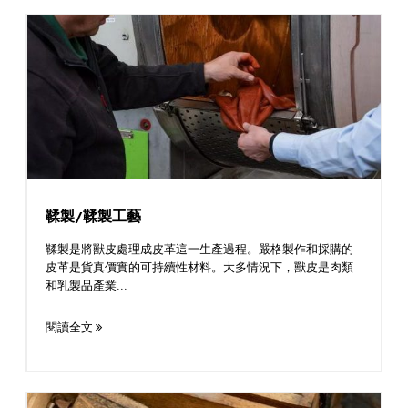
鞣製/鞣製工藝
鞣製是將獸皮處理成皮革這一生產過程。嚴格製作和採購的
皮革是貨真價實的可持續性材料。大多情況下，獸皮是肉類
和乳製品產業...
閱讀全文