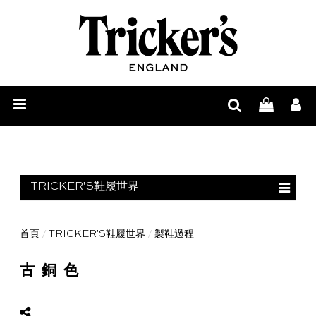
男
士
女
鞋
士
鞋
履
鞋
履
品
履
护
牌
265
TRICKER'S鞋履世界
理
故
道
尊
事
獨
享
尋
欄目首頁
首頁
/
TRICKER'S鞋履世界
/
製鞋過程
鞋靴解剖
立
定
找
Tricker’s
古銅色
製鞋過程
工
制
零
鞋
日
原材料
序
售
履
誌