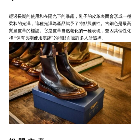
人物&歷史
尋
商
世
經過長期的使用和在陽光下的暴露，鞋子的皮革表面會形成一種
找
配
柔和的光澤，這種光澤為產品賦予了特點與個性。古銅色是最高
界
您
送
鞋
質量皮革的標誌。它是皮革自然老化的一種表現，並因其個性化
的
與
碼
常
和 “保有長期使用痕跡”的特點而被許多人所追捧。
Tricker’s
退
指
見
條
零
貨
南
問
款
隱
售
題
和
私
商
解
條
聲
繁
答
件
明
體
简
中
体
English
文
中
文