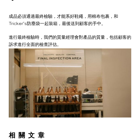
人物&歷史
尋
商
世
成品必須通過最終檢驗，才能系好鞋繩，用棉布包裹，和
找
配
Tricker’s防塵袋一起裝箱，最後送到顧客的手中。
界
您
送
鞋
進行最終檢驗時，我們的質量經理會對產品的質量，包括顧客的
的
與
碼
常
訴求進行全面的檢查評估。
Tricker’s
退
指
見
條
零
貨
南
問
款
隱
售
題
和
私
商
解
條
聲
繁
答
件
明
體
简
中
体
English
文
中
文
相關文章