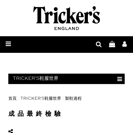
男
士
女
鞋
士
鞋
履
鞋
履
品
履
护
牌
265
TRICKER'S鞋履世界
理
故
道
尊
事
獨
享
尋
欄目首頁
首頁
/
TRICKER'S鞋履世界
/
製鞋過程
鞋靴解剖
立
定
找
Tricker’s
成品最終檢驗
製鞋過程
工
制
零
鞋
日
原材料
序
售
履
誌