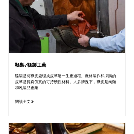
鞣製/鞣製工藝
鞣製是將獸皮處理成皮革這一生產過程。嚴格製作和採購的
皮革是貨真價實的可持續性材料。大多情況下，獸皮是肉類
和乳製品產業...
閱讀全文